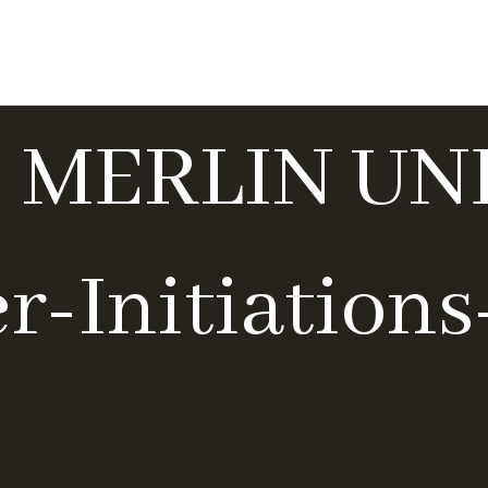
Start
 – MERLIN U
er-Initiation