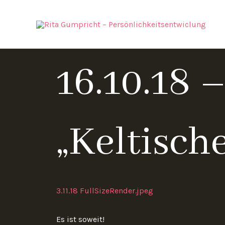
Zum
Inhalt
springen
16.10.18
„Keltisch
3.11.18 FullSizeRender.jpeg
Es ist soweit!