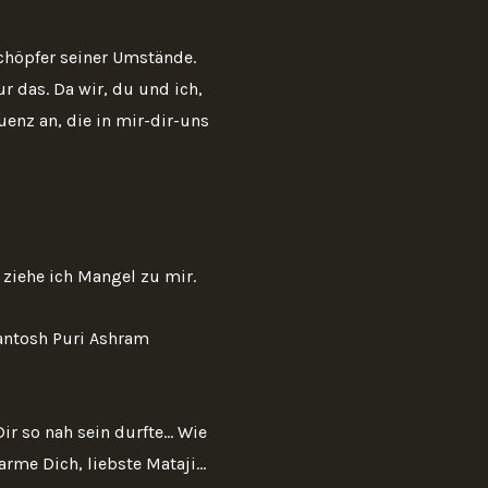
chöpfer seiner Umstände.
 das. Da wir, du und ich,
enz an, die in mir-dir-uns
ziehe ich Mangel zu mir.
Santosh Puri Ashram
r so nah sein durfte... Wie
rme Dich, liebste Mataji...