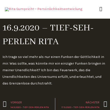
Zum
HAU
Inhalt
springen
16.9.2020 – TIEF-SEH-
PERLEN RITA
Ich trage so viel mehr als nur einen Funken der Göttlichkeit in
mir. Was sollte, was könnte mir ein einziger Funken bringen in
meiner Unendlichkeit? Ich bin das Feuerwerk, das die
Unendlichkeiten des Universums erfüllt, und erleuchtet, und
das Grenzenlose durchstrahlt.
Zurück
VORIGER
NÄCHSTER
14.9.2020 – TIEF-SEH-PERLEN RITA
17.9.2020 – TIEF-SEH-PERLEN RITA