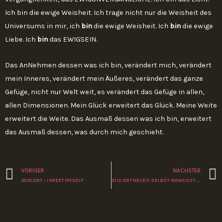
Ich bin die ewige Weisheit. Ich trage nicht nur die Weisheit des
Universums in mir, ich
bin
die ewige Weisheit. Ich
bin
die ewige
Liebe. Ich
bin
das EWIGSEIN.
Das AnNehmen dessen was ich bin, verändert mich, verändert
mein Inneres, verändert mein Äußeres, verändert das ganze
Gefüge, nicht nur Welt weit, es verändert das Gefüge in allen,
allen Dimensionen. Mein Glück erweitert das Glück. Meine Weite
erweitert die Weite. Das Ausmaß dessen was ich bin, erweitert
das Ausmaß dessen, was durch mich geschieht.
Zurück
VORIGER
NÄCHSTER
30.10.2017 – I GREET MYSELF
31.12.2017 NEUES-SELBST-BEWUSST-SEIN = 200% LEBEN