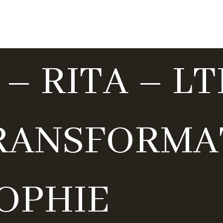
Start
 – RITA – LT
RANSFORMA
OPHIE