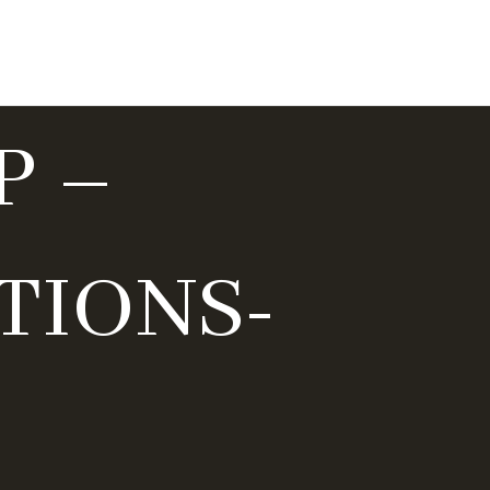
seite
Über mich
Meine Bücher
Kontakt
P –
TIONS-