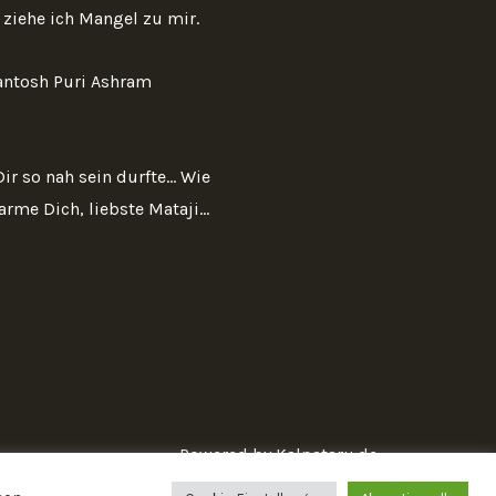
ziehe ich Mangel zu mir.
Santosh Puri Ashram
r so nah sein durfte... Wie
rme Dich, liebste Mataji...
Powered by Kalpataru.de