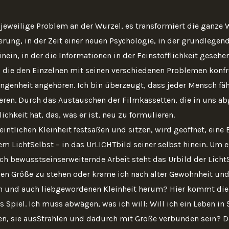
 jeweilige Problem an der Wurzel, es transformiert die ganze W
erung, in der Zeit einer neuen Psychologie, in der grundlegen
nein, in der die Informationen in der Feinstofflichkeit gesehe
, die den Einzelnen mit seinen verschiedenen Problemen konfr
angenheit angehören. Ich bin überzeugt, dass jeder Mensch fä
ren. Durch das Austauschen der Filmkassetten, die in uns abg
chkeit hat, das, was er ist, neu zu formulieren.
intlichen Kleinheit festsaßen und sitzen, wird geöffnet, eine 
em LichtSelbst – in das UrLICHTbild seiner selbst hinein. Um 
rch bewusstseinserweiternde Arbeit steht das Urbild der LichtSe
en Größe zu stehen oder krame ich nach alter Gewohnheit und 
ten und auch liebgewordenen Kleinheit herum? Hier kommt di
 Spiel. Ich muss abwägen, was ich will: Will ich ein Leben in
hen, sie ausStrahlen und dadurch mit Größe verbunden sein? 