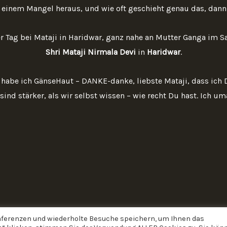
 einem Mangel heraus, und wie oft geschieht genau das, dann 
r Tag bei Mataji in Haridwar, ganz nahe an Mutter Ganga im 
Shri Mataji Nirmala Devi
in
Haridwar
.
habe ich GänseHaut – DANKE-danke, liebste Mataji, dass ich Di
ind stärker, als wir selbst wissen – wie recht Du hast. Ich uma
räferenzen und wiederholte Besuche speichern, um Ihnen das