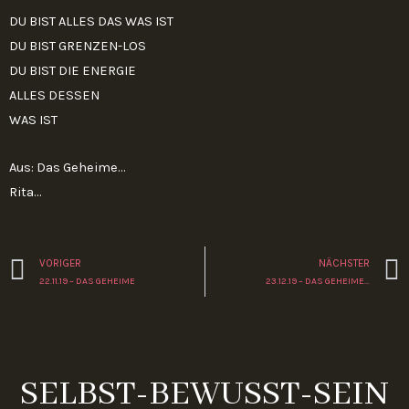
DU BIST ALLES DAS WAS IST
DU BIST GRENZEN-LOS
DU BIST DIE ENERGIE
ALLES DESSEN
WAS IST
Aus: Das Geheime…
Rita…
Zurück
VORIGER
NÄCHSTER
22.11.19 – DAS GEHEIME
23.12.19 – DAS GEHEIME…
SELBST-BEWUSST-SEIN