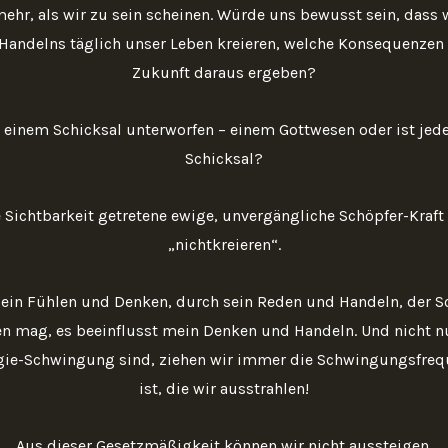
ehr, als wir zu sein scheinen. Würde uns bewusst sein, dass w
Handelns täglich unser Leben kreieren, welche Konsequenzen 
Zukunft daraus ergeben?
 einem Schicksal unterworfen – einem Gottwesen oder ist jed
Schicksal?
e Sichtbarkeit getretene ewige, unvergängliche Schöpfer-Kraft 
„nichtkreieren“.
sein Fühlen und Denken, durch sein Reden und Handeln, der S
n mag, es beeinflusst mein Denken und Handeln. Und nicht nur
rgie-Schwingung sind, ziehen wir immer die Schwingungsfrequ
ist, die wir ausstrahlen!
Aus dieser Gesetzmäßigkeit können wir nicht aussteigen.