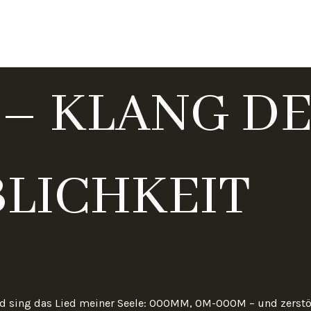
Start
0 – KLANG D
LICHKEIT
d sing das Lied meiner Seele: OOOMM, OM-OOOM – und zerstö