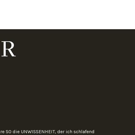
seite
Über mich
Meine Bücher
Kontakt
ER
re SO die UNWISSENHEIT, der ich schlafend