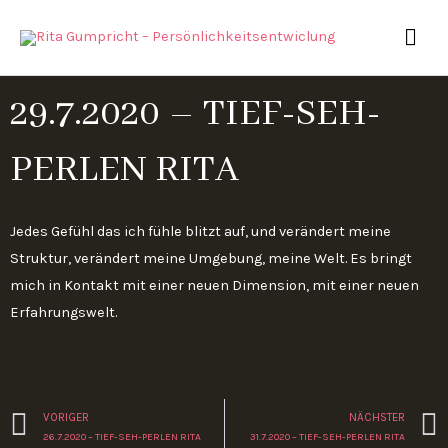
Zum
HAU
Inhalt
springen
29.7.2020 – TIEF-SEH-
PERLEN RITA
Jedes Gefühl das ich fühle blitzt auf, und verändert meine
Struktur, verändert meine Umgebung, meine Welt. Es bringt
mich in Kontakt mit einer neuen Dimension, mit einer neuen
Erfahrungswelt.
Zurück
VORIGER
NÄCHSTER
26.7.2020 – TIEF-SEH-PERLEN RITA
31.7.2020 – TIEF-SEH-PERLEN RITA