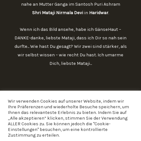
nahe an Mutter Ganga im Santosh Puri Ashram
Shri Mataji Nirmala Devi
in
Haridwar
.
Wenn ich das Bild ansehe, habe ich GänseHaut –
DANKE-danke, liebste Mataji, dass ich Dir so nah sein
durfte... Wie hast Du gesagt? Wir zwei sind stärker, als
wir selbst wissen – wie recht Du hast. Ich umarme
Dich, liebste Mataji...
Wir verwenden Cookies auf unserer Website, indem wir
Ihre Präferenzen und wiederholte Besuche speichern, um
Ihnen das relevanteste Erlebnis zu bieten. Indem Sie auf
„Alle akzeptieren“ klicken, stimmen Sie der Verwendung
ALLER Cookies zu. Sie können jedoch die "Cookie-
Einstellungen" besuchen, um eine kontrollierte
Zustimmung zu erteilen.
Copyright 2026 Rita Gumpricht