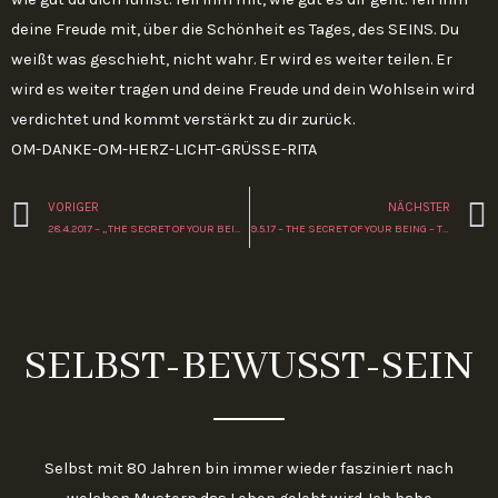
deine Freude mit, über die Schönheit es Tages, des SEINS. Du
weißt was geschieht, nicht wahr. Er wird es weiter teilen. Er
wird es weiter tragen und deine Freude und dein Wohlsein wird
verdichtet und kommt verstärkt zu dir zurück.
OM-DANKE-OM-HERZ-LICHT-GRÜSSE-
RITA
Zurück
VORIGER
NÄCHSTER
28.4.2017 – „THE SECRET OF YOUR BEING“
9.5.17 – THE SECRET OF YOUR BEING – THE SONG OF MY SOUL
SELBST-BEWUSST-SEIN
Selbst mit 80 Jahren bin immer wieder fasziniert nach