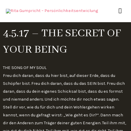
Zum
HAU
Inhalt
springen
4.5.17 – THE SECRET OF
YOUR BEING
THE SONG OF MY SOUL
Freu dich daran, dass du hier bist, auf dieser Erde, dass du
Schöpfer bist. Freu dich daran, dass du das SEIN bist. Freu dich
daran, dass du dein eigenes Schicksal bist, dass du es formst
und niemand anders. Und ich möchte dir noch etwas sagen.
Stell dir vor, wie du für dich und dein Wohlergehen wirken
kannst, wenn du gefragt wirst: „Wie geht es Dir?“. Dann mach
dir den Anderen zum Träger deiner guten Energien. Teil ihm mit,
wie gut du dich fühlst. Teil ihm mit, wie gut es dir geht. Teil ihm