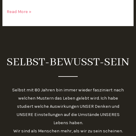
=
Read More »
DAS
Geheimnis
des
Erfolgs
SELBST-BEWUSST-SEIN
Selbst mit 80 Jahren bin immer wieder fasziniert nach
welchen Mustern das Leben gelebt wird. Ich habe
studiert welche Auswirkungen UNSER Denken und
UNSERE Einstellungen auf die Umstände UNSERES
Lebens haben.
Wir sind als Menschen mehr, als wir zu sein scheinen.