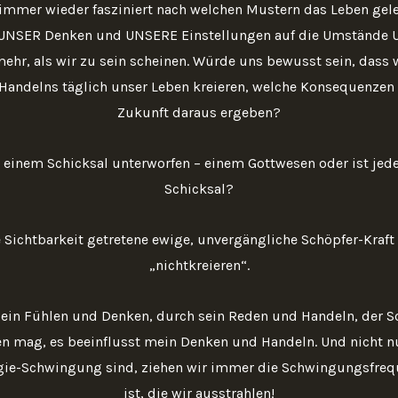
 immer wieder fasziniert nach welchen Mustern das Leben geleb
UNSER Denken und UNSERE Einstellungen auf die Umstände 
ehr, als wir zu sein scheinen. Würde uns bewusst sein, dass w
Handelns täglich unser Leben kreieren, welche Konsequenzen 
Zukunft daraus ergeben?
 einem Schicksal unterworfen – einem Gottwesen oder ist jed
Schicksal?
e Sichtbarkeit getretene ewige, unvergängliche Schöpfer-Kraft 
„nichtkreieren“.
sein Fühlen und Denken, durch sein Reden und Handeln, der S
n mag, es beeinflusst mein Denken und Handeln. Und nicht nur
rgie-Schwingung sind, ziehen wir immer die Schwingungsfrequ
ist, die wir ausstrahlen!