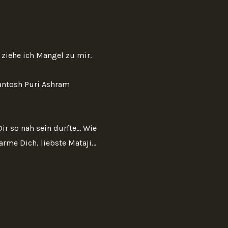
ziehe ich Mangel zu mir.
Santosh Puri Ashram
r so nah sein durfte... Wie
rme Dich, liebste Mataji...