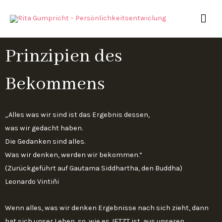
Zum
HAU
Inhalt
springen
Prinzipien des
Bekommens
„Alles was wir sind ist das Ergebnis dessen,
was wir gedacht haben.
Die Gedanken sind alles.
Was wir denken, werden wir bekommen.“
(Zurückgeführt auf Gautama Siddhartha, den Buddha)
Leonardo Vintiñi
Wenn alles, was wir denken Ergebnisse nach sich zieht, dann
hat sich unser Leben, so, wie es JETZT ist, aus unseren