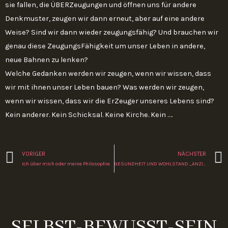
sie fallen, die ÜBERZeugungen und öffnen uns für andere
Denkmuster, zeugen wir dann erneut, aber auf eine andere
Weise? Sind wir dann wieder zeugungsfähig? Und brauchen wir
genau diese ZeugungsFähigkeit um unser Leben in andere,
neue Bahnen zu lenken?
Welche Gedanken werden wir zeugen, wenn wir wissen, dass
wir mit ihnen unser Leben bauen? Was werden wir zeugen,
wenn wir wissen, dass wir die ErZeuger unseres Lebens sind?
Kein anderer. Kein Schicksal. Keine Kirche. Kein ….
Zurück
VORIGER
NÄCHSTER
Ich über mich oder meine Philosophie
GESUNDHEIT UND WOHLSTAND „ANZIEHEN“
SELBST-BEWUSST-SEIN