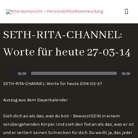
Zum
HAU
Inhalt
springen
SETH-RITA-CHANNEL:
Worte für heute 27-03-14
Audio-
00:00
00:00
Player
SETH-RITA-CHANNEL: Worte für heute 2014-03-27
Auszug aus dem Dauerkalender
Sieh dich an als das, was du bist – BewusstSEIN in einem
vorübergehenden Körper. Und sieh den Tod an als das, was er ist
und er verliert seinen Schrecken für dich. Du weißt ja, das jeder