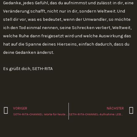
Gedanke, jedes Gefühl, das du aufnimmst und zulässt in dir, eine
Veränderung schafft, nicht nur in dir, sondern Weltweit. Und
stell dir vor, was es bedeutet, wenn der Umwandler, so möchte
ich den Tod einmal nennen, seine Schrecken verliert, Weltweit,
welche Ruhe dann freigesetzt wird und welche Auswirkung das
hat auf die Spanne deines Hierseins, einfach dadurch, dass du
deine Gedanken änderst.
Es grüßt dich, SETH-RITA
Zurück
VORIGER
NÄCHSTER
SETH-RITA-CHANNEL: Worte für heute 26-03-14
SETH-RITA-CHANNEL-Aufnahme: LEBE LEICHT UND SPIEL DEIN SPIEL 6