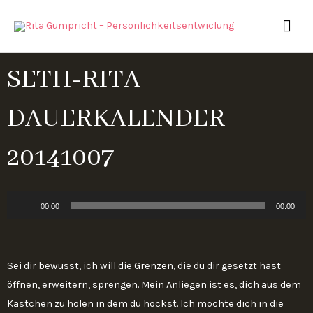
Zum
HAU
Inhalt
springen
SETH-RITA
DAUERKALENDER
20141007
Audio-
00:00
00:00
Player
Sei dir bewusst, ich will die Grenzen, die du dir gesetzt hast
öffnen, erweitern, sprengen. Mein Anliegen ist es, dich aus dem
Kästchen zu holen in dem du hockst. Ich möchte dich in die