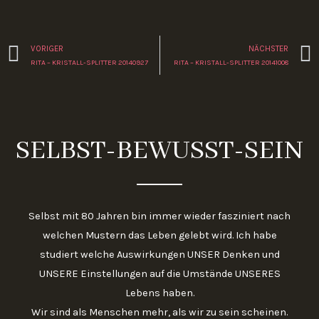
Zurück
VORIGER
NÄCHSTER
RITA – KRISTALL-SPLITTER 20140927
RITA – KRISTALL-SPLITTER 20141008
SELBST-BEWUSST-SEIN
Selbst mit 80 Jahren bin immer wieder fasziniert nach
welchen Mustern das Leben gelebt wird. Ich habe
studiert welche Auswirkungen UNSER Denken und
UNSERE Einstellungen auf die Umstände UNSERES
Lebens haben.
Wir sind als Menschen mehr, als wir zu sein scheinen.