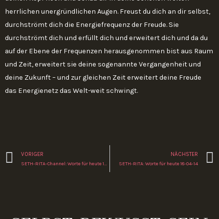
herrlichen unergründlichen Augen. Freust du dich an dir selbst,
durchströmt dich die Energiefrequenz der Freude. Sie
durchströmt dich und erfüllt dich und erweitert dich und da du
auf der Ebene der Frequenzen herausgenommen bist aus Raum
und Zeit, erweitert sie deine sogenannte Vergangenheit und
deine Zukunft – und zur gleichen Zeit erweitert deine Freude
das Energienetz das Welt-weit schwingt.
Zurück
VORIGER
NÄCHSTER
SETH-RITA-Channel: Worte für heute 14-04-14
SETH-RITA: Worte für heute 18-04-14