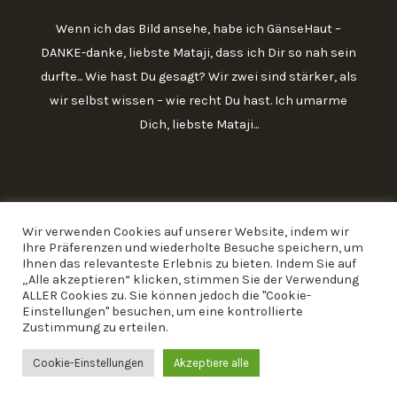
Wenn ich das Bild ansehe, habe ich GänseHaut –
DANKE-danke, liebste Mataji, dass ich Dir so nah sein
durfte... Wie hast Du gesagt? Wir zwei sind stärker, als
wir selbst wissen – wie recht Du hast. Ich umarme
Dich, liebste Mataji...
Wir verwenden Cookies auf unserer Website, indem wir
Ihre Präferenzen und wiederholte Besuche speichern, um
Ihnen das relevanteste Erlebnis zu bieten. Indem Sie auf
„Alle akzeptieren“ klicken, stimmen Sie der Verwendung
ALLER Cookies zu. Sie können jedoch die "Cookie-
Einstellungen" besuchen, um eine kontrollierte
Copyright 2026 Rita Gumpricht
Zustimmung zu erteilen.
Powered by Kalpataru.de
Cookie-Einstellungen
Akzeptiere alle