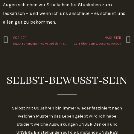
Augen schieben wir Stückchen für Stückchen zum
läckafisch – und wenn ich uns anschaue – es scheint uns
allen gut zu bekommen.
Zurück
VORIGER
NÄCHSTER
Tag 13 Bananenpanncake und dann Sterben
Tag 16 Über dem Wasser schweben
SELBST-BEWUSST-SEIN
Selbst mit 80 Jahren bin immer wieder fasziniert nach
welchen Mustern das Leben gelebt wird. Ich habe
studiert welche Auswirkungen UNSER Denken und
UNSERE Einstellungen auf die Umstände UNSERES