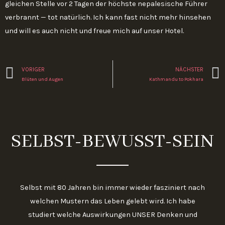
gleichen Stelle vor 2 Tagen der höchste nepalesische Führer
verbrannt — tot natürlich. Ich kann fast nicht mehr hinsehen
und will es auch nicht und freue mich auf unser Hotel.
Zurück
VORIGER
NÄCHSTER
Blüten und Augen
Kathmandu to Pokhara
SELBST-BEWUSST-SEIN
Selbst mit 80 Jahren bin immer wieder fasziniert nach
welchen Mustern das Leben gelebt wird. Ich habe
studiert welche Auswirkungen UNSER Denken und