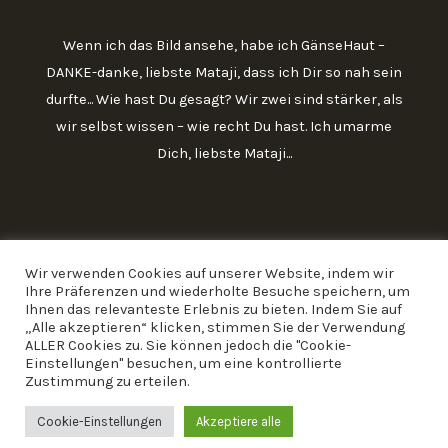
Wenn ich das Bild ansehe, habe ich GänseHaut –
DANKE-danke, liebste Mataji, dass ich Dir so nah sein
durfte... Wie hast Du gesagt? Wir zwei sind stärker, als
wir selbst wissen – wie recht Du hast. Ich umarme
Dich, liebste Mataji...
Wir verwenden Cookies auf unserer Website, indem wir
Ihre Präferenzen und wiederholte Besuche speichern, um
Ihnen das relevanteste Erlebnis zu bieten. Indem Sie auf
„Alle akzeptieren“ klicken, stimmen Sie der Verwendung
ALLER Cookies zu. Sie können jedoch die "Cookie-
Einstellungen" besuchen, um eine kontrollierte
Zustimmung zu erteilen.
Copyright 2026 Rita Gumpricht
Powered by Kalpataru.de
Cookie-Einstellungen
Akzeptiere alle