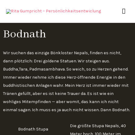
Zum
HAU
Inhalt
springen
Bodnath
Wir suchen das einzige Bönkloster Nepals, finden es nicht,
dann plötzlich: Drei goldene Statuen. Wir steigen aus.
Buddha,Tara, Padmasambhava. So weich, so zu Herzen gehend.
Immer wieder nehme ich diese Herz-öffnende Energie in den
buddhistischen Anlagen wahr. Mein Herz ist immer wieder mit
Tränen gefüllt, aber es ist keine Trauer da. Es ist wie ein
wohliges Mitempfinden — aber womit, das kann ich nicht
einmal sagen. Ich muss es ja auch nicht wissen. Dann Bodnath.
Die größte Stupa Nepals, 40
Bodnath Stupa
Meter hoch, 100 Meter im