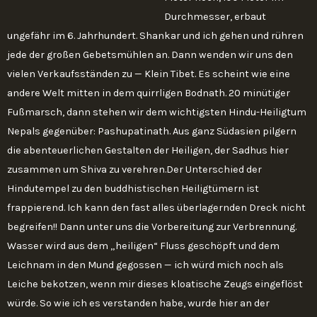
Durchmesser, erbaut
ungefähr im 6. Jahrhundert. Shankar und ich gehen und rühren
jede der großen Gebetsmühlen an. Dann wenden wir uns den
vielen Verkaufsständen zu — Klein Tibet. Es scheint wie eine
andere Welt mitten in dem quirrligen Bodnath. 20 minütiger
Fußmarsch, dann stehen wir dem wichtigsten Hindu-Heiligtum
Nepals gegenüber: Pashupatinath. Aus ganz Südasien pilgern
die abenteuerlichen Gestalten der Heiligen, der Sadhus hier
zusammen um Shiva zu verehren.Der Unterschied der
Hindutempel zu den buddhistischen Heiligtümern ist
frappierend. Ich kann den fast alles überlagernden Dreck nicht
begreifen!! Dann unter uns die Vorbereitung zur Verbrennung.
Wasser wird aus dem „heiligen“ Fluss geschöpft und dem
Leichnam in den Mund gegossen — ich würd mich noch als
Leiche bekotzen, wenn mir dieses kloatische Zeugs eingeflöst
würde. So wie ich es verstanden habe, wurde hier an der