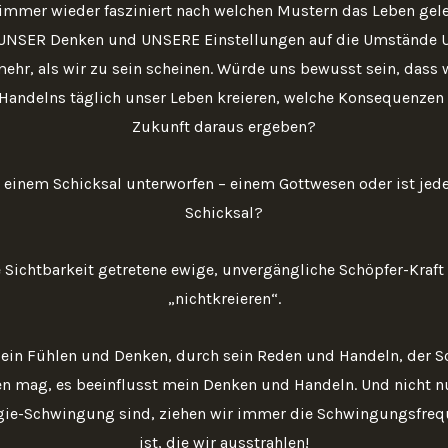
 immer wieder fasziniert nach welchen Mustern das Leben geleb
UNSER Denken und UNSERE Einstellungen auf die Umstände 
ehr, als wir zu sein scheinen. Würde uns bewusst sein, dass w
Handelns täglich unser Leben kreieren, welche Konsequenzen 
Zukunft daraus ergeben?
 einem Schicksal unterworfen – einem Gottwesen oder ist jed
Schicksal?
e Sichtbarkeit getretene ewige, unvergängliche Schöpfer-Kraft 
„nichtkreieren“.
sein Fühlen und Denken, durch sein Reden und Handeln, der S
n mag, es beeinflusst mein Denken und Handeln. Und nicht nur
rgie-Schwingung sind, ziehen wir immer die Schwingungsfrequ
ist, die wir ausstrahlen!